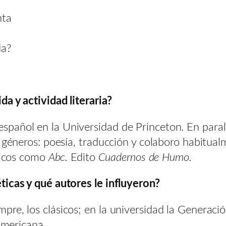
nta
da?
a y actividad literaria?
pañol en la Universidad de Princeton. En parale
 géneros: poesía, traducción y colaboro habitual
dicos como
Abc.
Edito
Cuadernos de Humo.
ticas y qué autores le influyeron?
re, los clásicos; en la universidad la Generaci
 americana.