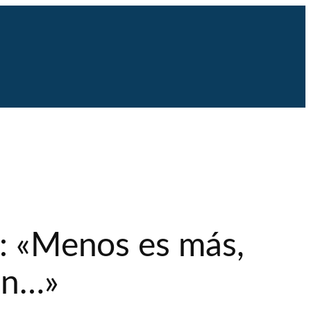
o: «Menos es más,
en…»