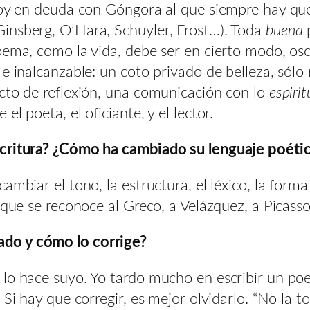
stoy en deuda con Góngora al que siempre hay qu
insberg, O’Hara, Schuyler, Frost…). Toda
buena
p
oema, como la vida, debe ser en cierto modo, oscu
e inalcanzable: un coto privado de belleza, sólo
cto de reflexión, una comunicación con lo
espirit
l poeta, el oficiante, y el lector.
critura? ¿Cómo ha cambiado su lenguaje poético
ambiar el tono, la estructura, el léxico, la form
l que se reconoce al Greco, a Velázquez, a Picas
do y cómo lo corrige?
 lo hace suyo. Yo tardo mucho en escribir un po
Si hay que corregir, es mejor olvidarlo. “No la t