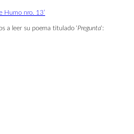
de Humo nro. 13’
s a leer su poema titulado ‘
Pregunta
‘: