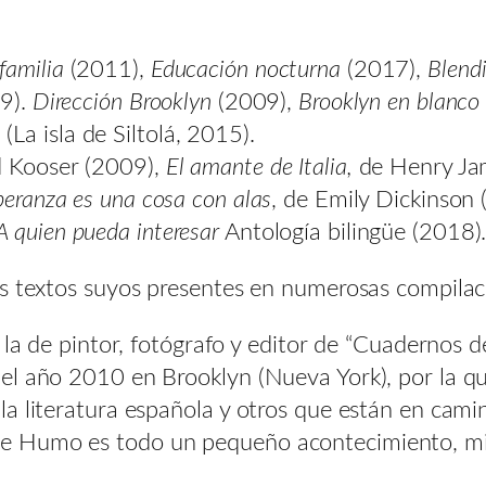
familia
(2011),
Educación nocturna
(2017),
Blend
9).
Dirección Brooklyn
(2009),
Brooklyn en blanco 
3
(La isla de Siltolá, 2015).
d Kooser (2009),
El amante de Italia,
de Henry Ja
peranza es una cosa con alas
, de Emily Dickinson
A quien pueda interesar
Antología bilingüe (2018)
s textos suyos presentes en numerosas compilaci
 la de pintor, fotógrafo y editor de “Cuadernos 
el año 2010 en Brooklyn (Nueva York), por la q
 literatura española y otros que están en camino 
e Humo es todo un pequeño acontecimiento, mi