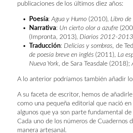
publicaciones de los últimos diez años:
Poesía
:
Agua y Humo
(2010),
Libro de 
Narrativa
:
Un cierto olor a azufre
(200
(Impronta, 2013),
Diarios 2012-201
Traducción
:
Delicias y sombras,
de Te
de poesía breve en inglés
(2011),
La es
Nueva York
, de Sara Teasdale (2018);
A lo anterior podríamos también añadir lo
A su faceta de escritor, hemos de añadirle
como una pequeña editorial que nació en 
algunos que ya son parte fundamental de la
Cada uno de los números de Cuadernos d
manera artesanal.